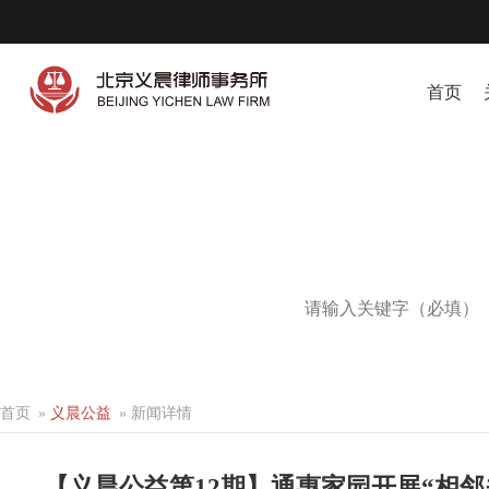
首页
搜索热词：
义晨
诉讼
首页
»
义晨公益
»
新闻详情
【义晨公益第12期】通惠家园开展“相邻