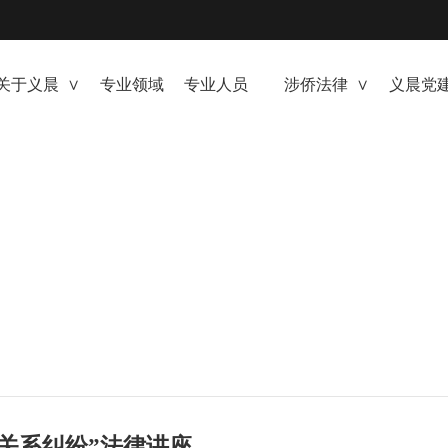
关于义晨 ∨
专业领域
专业人员
涉侨法律 ∨
义晨党建
新闻详情
领域
关系纠纷”法律讲座